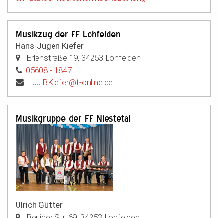
Musikzug der FF Lohfelden
Hans-Jügen Kiefer
Erlenstraße 19
,
34253
Lohfelden
05608 - 1847
HJu.BKiefer@t-online.de
Musikgruppe der FF Niestetal
Ulrich Gütter
Berliner Str. 69
,
34253
Lohfelden