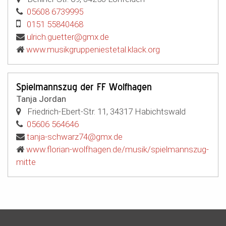
05608 6739995
0151 55840468
ulrich.guetter@gmx.de
www.musikgruppeniestetal.klack.org
Spielmannszug der FF Wolfhagen
Tanja Jordan
Friedrich-Ebert-Str. 11
,
34317
Habichtswald
05606 564646
tanja-schwarz74@gmx.de
www.florian-wolfhagen.de/musik/spielmannszug-
mitte