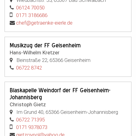
06124 70050
0171 3186686
chef@getraenke-eierle.de
Musikzug der FF Geisenheim
Hans-Wilhelm Kretzer
Beinstraße 22
,
65366
Geisenheim
06722 8742
Blaskapelle Weindorf der FF Geisenheim-
Johannisberg
Christoph Gietz
Im Grund 40
,
65366
Geisenheim-Johannisberg
06722 71395
0171 9378073
gietzcivpol@yahoo.de