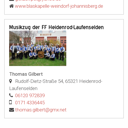
www.blaskapelle-weindorf-johannisberg.de
Musikzug der FF Heidenrod-Laufenselden
Thomas Gilbert
Rudolf-Dietz-Straße 54
,
65321
Heidenrod-
Laufenselden
06120 972839
0171 4336445
thomas.gilbert@gmx.net