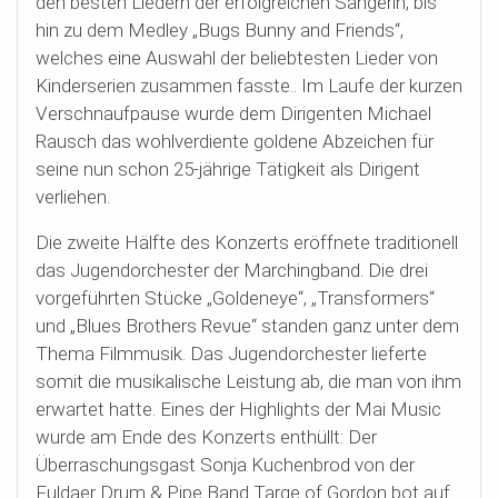
den besten Liedern der erfolgreichen Sängerin, bis
hin zu dem Medley „Bugs Bunny and Friends“,
welches eine Auswahl der beliebtesten Lieder von
Kinderserien zusammen fasste.. Im Laufe der kurzen
Verschnaufpause wurde dem Dirigenten Michael
Rausch das wohlverdiente goldene Abzeichen für
seine nun schon 25-jährige Tätigkeit als Dirigent
verliehen.
Die zweite Hälfte des Konzerts eröffnete traditionell
das Jugendorchester der Marchingband. Die drei
vorgeführten Stücke „Goldeneye“, „Transformers“
und „Blues Brothers Revue“ standen ganz unter dem
Thema Filmmusik. Das Jugendorchester lieferte
somit die musikalische Leistung ab, die man von ihm
erwartet hatte. Eines der Highlights der Mai Music
wurde am Ende des Konzerts enthüllt: Der
Überraschungsgast Sonja Kuchenbrod von der
Fuldaer Drum & Pipe Band Targe of Gordon bot auf