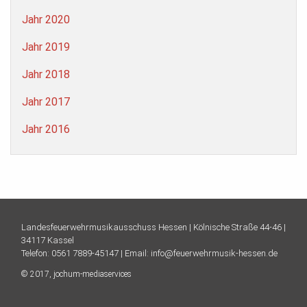
Jahr 2020
Jahr 2019
Jahr 2018
Jahr 2017
Jahr 2016
Landesfeuerwehrmusikausschuss Hessen |
Kölnische Straße 44-46 |
34117 Kassel
Telefon:
0561 7889-45147
| Email:
info@feuerwehrmusik-hessen.de
© 2017,
jochum-mediaservices