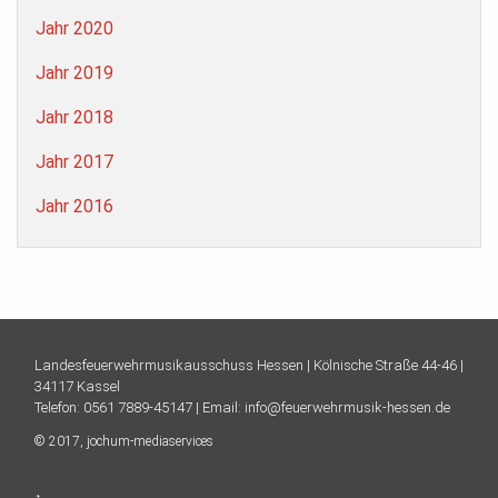
Jahr 2020
Jahr 2019
Jahr 2018
Jahr 2017
Jahr 2016
Landesfeuerwehrmusikausschuss Hessen |
Kölnische Straße 44-46 |
34117 Kassel
Telefon:
0561 7889-45147
| Email:
info@feuerwehrmusik-hessen.de
© 2017,
jochum-mediaservices
↑