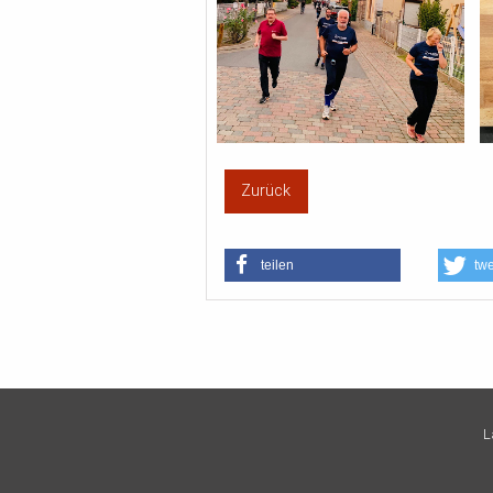
Zurück
teilen
tw
L