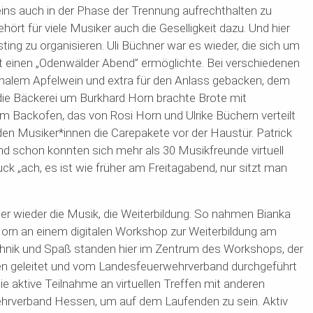
eins auch in der Phase der Trennung au
f
rechthalten zu
rt für viele Musiker auch die Geselligkeit dazu. Und hier
sting
zu organisieren. Uli Büchner war es wieder, die sich um
einen „Odenwälder Abend” ermöglichte. Bei verschiedenen
alem Apfelwein und extra für den Anlass gebacken, dem
die Bäckerei
um Burkhard
Horn brachte Brote mit
m Backofen, das von Rosi Horn und Ulrike Büchern verteilt
en Musiker*innen die Carepakete vor der Haustür. Patrick
und schon konnten sich mehr als 30 Musikfreunde virtuell
uck „ach, es ist wie früher am
Freitagabend
, nur sitzt man
r wieder die Musik, die Weiterbildung. So nahmen Bianka
 Horn an einem digitalen Workshop zu
r
Weiterbildung am
echnik und Spaß standen hier im Zentrum des Workshops, der
n geleitet und vom Landesfeuerwehrverband durchgeführt
 aktive Teilnahme an virtuellen Treffen mit anderen
hrverband Hessen, um auf dem Laufenden zu sein. Aktiv