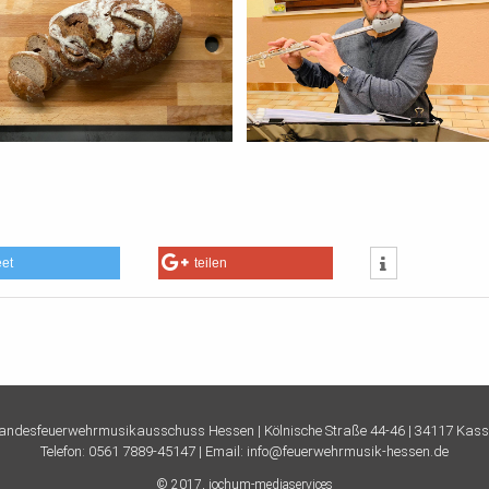
eet
teilen
andesfeuerwehrmusikausschuss Hessen |
Kölnische Straße 44-46 | 34117 Kass
Telefon:
0561 7889-45147
| Email:
info@feuerwehrmusik-hessen.de
© 2017,
jochum-mediaservices