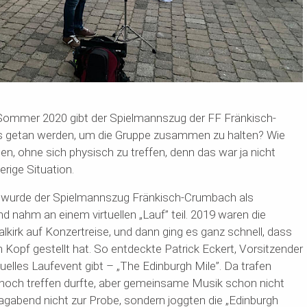
t Sommer 2020 gibt der
Spielmannszug der FF Fränkisch-
s getan
werden, um die Gruppe zusammen zu halten? Wie
n, ohne sich physisch zu treffen, denn das war ja nicht
erige Situation.
e wurde der Spielmannszug Fränkisch-Crumbach als
d nahm an einem virtuellen „Lauf” teil. 2019 waren die
kirk auf Konzertreise, und dann ging es ganz schnell, dass
n Kopf gestellt hat. So entdeckte Patrick Eckert, Vorsitzender
tuelles Laufevent gibt – „The Edinburgh
M
ile”.
Da
trafen
h noch treffen durfte, aber gemeinsame Musik schon nicht
tagabend
nicht zur Probe, sondern joggten die „Edinburgh