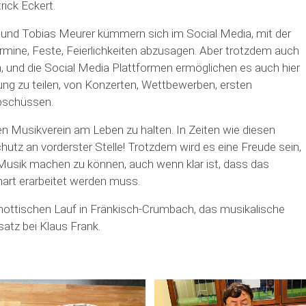
ick Eckert.
rt und Tobias Meurer kümmern sich im
Social
Media, mit der
mine, Feste, Feierlichkeiten abzusagen. Aber trotzdem auch
h, und die
Social
Media Plattformen ermöglichen es auch hier
ung zu teilen, von Konzerten, Wettbewerben, ersten
pschüssen.
nen Musikverein am Leben zu halten. In Zeiten wie diesen
hutz an vorderster Stelle! Trotzdem wird es eine Freude sein,
Musik machen zu können, auch wenn klar ist, da
s
s
das
hart erarbeitet werden muss.
schottischen Lauf in Fränkisch-Crumbach,
das musikalische
satz bei Klaus Frank.