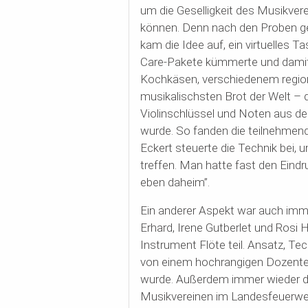
um die Geselligkeit des Musikver
können. Denn nach den Proben gehö
kam die Idee auf, ein virtuelles
Ta
Care-Pakete kümmerte und damit 
Kochkäsen, verschiedenem region
musikalischsten
Brot der Welt – 
Violinschlüssel und Noten aus de
wurde. So fanden die teilnehmend
Eckert steuerte die Technik bei, 
treffen. Man hatte fast den Eindr
eben daheim”.
Ein anderer Aspekt war auch imme
Erhard, Irene Gutberlet und Rosi
Instrument Flöte teil. Ansatz, T
von einem hochrangigen Dozente
wurde.
Außerdem immer wieder die
Musikvereinen im Landesfeuerwe