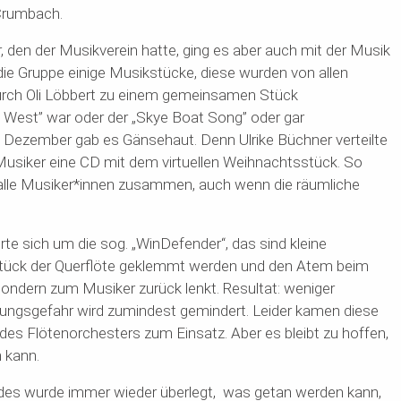
-Crumbach.
, den der Musikverein hatte,
ging es aber auch mit der Musik
 die Gruppe einige Musikstücke, diese wurden von allen
rch Oli
Löbbert
zu einem gemeinsamen Stück
West” war oder der „Skye Boat Song” oder gar
Dezember gab es Gänsehaut. Denn Ulrike Büchner verteilte
Musiker eine CD mit dem virtuellen Weihnachtsstück. So
lle Musiker*innen zusammen, auch wenn die räumliche
rte sich
u
m die sog. „
WinDefender
“, das sind kleine
stück der Querflöte geklemmt werden und den Atem beim
sonder
n
zum Musiker zurück lenkt. Resultat: weniger
ungsgefahr wird zumindest gemindert. Leider kamen diese
 des Flötenorchesters zum Einsatz. Aber es bleibt zu hoffen,
 kann.
ndes wurde immer wieder überlegt, was getan werden kann,