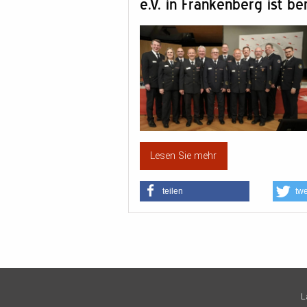
e.V. in Frankenberg ist b
Lesen Sie mehr
teilen
tw
L