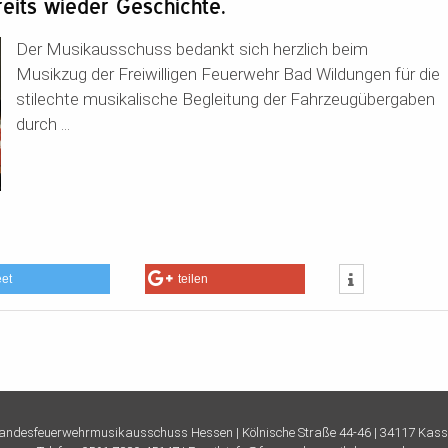
ereits wieder Geschichte.
Der Musikausschuss bedankt sich herzlich beim
Musikzug der Freiwilligen Feuerwehr Bad Wildungen für die
stilechte musikalische Begleitung der Fahrzeugübergaben
durch ...
eet
teilen
andesfeuerwehrmusikausschuss Hessen |
Kölnische Straße 44-46 | 34117 Kass