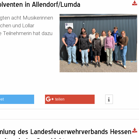
olventen in Allendorf/Lumda
egten acht Musikerinnen
rchen und Lollar
ne Teilnehmerin hat dazu
eet
teilen
mmlung des Landesfeuerwehrverbands Hessen