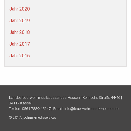
Jahr 2020
Jahr 2019
Jahr 2018
Jahr 2017
Jahr 2016
Landesfeuerwehrmusikausschuss Hessen |
Kölnische Straße 44-46 |
34117 Kassel
Telefon:
0561 7889-45147
| Email:
info@feuerwehrmusik-hessen.de
© 2017,
jochum-mediaservices