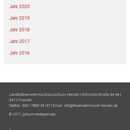
Jahr 2020
Jahr 2019
Jahr 2018
Jahr 2017
Jahr 2016
Landesfeuerwehrmusikausschuss Hessen |
Kölnische Straße 44-46 |
34117 Kassel
Telefon:
0561 7889-45147
| Email:
info@feuerwehrmusik-hessen.de
© 2017,
jochum-mediaservices
↑