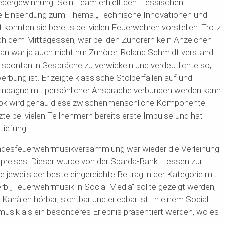
edergewinnung. Sein Team erhielt den Hessischen
ste Einsendung zum Thema „Technische Innovationen und
 konnten sie bereits bei vielen Feuerwehren vorstellen. Trotz
h dem Mittagessen, war bei den Zuhörern kein Anzeichen
 war ja auch nicht nur Zuhörer. Roland Schmidt verstand
pontan in Gespräche zu verwickeln und verdeutlichte so,
werbung ist. Er zeigte klassische Stolperfallen auf und
kampagne mit persönlicher Ansprache verbunden werden kann.
Tok wird genau diese zwischenmenschliche Komponente
te bei vielen Teilnehmern bereits erste Impulse und hat
tiefung.
Landesfeuerwehrmusikversammlung war wieder die Verleihung
reises. Dieser wurde von der Sparda-Bank Hessen zur
 jeweils der beste eingereichte Beitrag in der Kategorie mit
rb „Feuerwehrmusik in Social Media“ sollte gezeigt werden,
Kanälen hörbar, sichtbar und erlebbar ist. In einem Social
musik als ein besonderes Erlebnis präsentiert werden, wo es