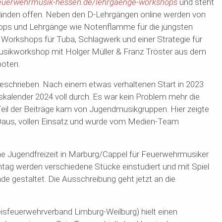
feuerwehrmusik-hessen.de/lehrgaenge-workshops
und steht
änden offen. Neben den D-Lehrgängen online werden von
hops und Lehrgänge wie Notenflamme für die jüngsten
 Workshops für Tuba, Schlagwerk und einer Strategie für
musikworkshop mit Holger Müller & Franz Tröster aus dem
boten.
eschrieben. Nach einem etwas verhaltenen Start in 2023
skalender 2024 voll durch. Es war kein Problem mehr die
 Teil der Beiträge kam von Jugendmusikgruppen. Hier zeigte
Daus, vollen Einsatz und wurde vom Medien-Team
ne Jugendfreizeit in Marburg/Cappel für Feuerwehrmusiker
nntag werden verschiedene Stücke einstudiert und mit Spiel
 gestaltet. Die Ausschreibung geht jetzt an die
eisfeuerwehrverband Limburg-Weilburg) hielt einen