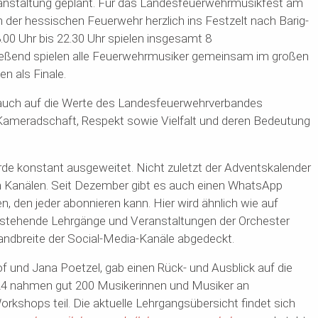
ranstaltung geplant. Für das Landesfeuerwehrmusikfest am
 der hessischen Feuerwehr herzlich ins Festzelt nach Barig-
00 Uhr bis 22.30 Uhr spielen insgesamt 8
eßend spielen alle Feuerwehrmusiker gemeinsam im großen
n als Finale.
 auch auf die Werte des Landesfeuerwehrverbandes
Kameradschaft, Respekt sowie Vielfalt und deren Bedeutung
de konstant ausgeweitet. Nicht zuletzt der Adventskalender
en Kanälen. Seit Dezember gibt es auch einen WhatsApp
 den jeder abonnieren kann. Hier wird ähnlich wie auf
stehende Lehrgänge und Veranstaltungen der Orchester
Bandbreite der Social-Media-Kanäle abgedeckt.
f und Jana Poetzel, gab einen Rück- und Ausblick auf die
2024 nahmen gut 200 Musikerinnen und Musiker an
kshops teil. Die aktuelle Lehrgangsübersicht findet sich