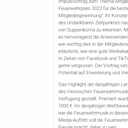
Impulsvortrag zum Thema Mitgli
Feuerwehrpreis 2023 für die be
Mitgliedergewinnung“. Ihr Konzept
des undankbaren Zeitpunktes nac
von Suppenkoma zu erkennen. Man
es hervorragend die Anwesenden s
wie wichtig dies in der Mitglieder
erläuterte, wie eine gute Werbe
In Zeiten von Facebook und Tik
gerne vergessen. Der Vortrag setz
Potential auf Erweiterung und Ver
Das Highlight der diesjährigen 
des Hessischen Feuerwehrmusikp
Verfügung gestellt. Prämiert wurde
1000 €. Im diesjährigen Wettbewe
wie die Feuerwehrmusik in diesen 
Media-Auftritt soll die Feuerwehr
Freude macht, dabei zu sein.