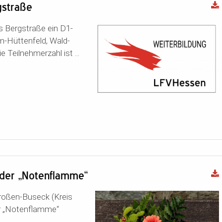
gstraße
s Bergstraße ein D1-
im-Hüttenfeld, Wald-
 Teilnehmerzahl ist ...
 der „Notenflamme“
roßen-Buseck (Kreis
er „Notenflamme“