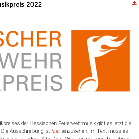
usikpreis 2022
kpreises der Hessischen Feuerwehrmusik gibt es jetzt die
 Die Ausschreibung ist
hier
einzusehen. Im Text muss es
ch „in der Pandemie” heißen. Wir bitten um rege Teilnahme.